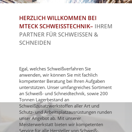
HERZLICH WILLKOMMEN BEI
MTECK SCHWEISSTECHNIK
–
IHREM
PARTNER FÜR SCHWEISSEN &
SCHNEIDEN
Egal, welches Schweißverfahren Sie
anwenden, wir können Sie mit fachlich
kompetenter Beratung bei Ihren Aufgaben
unterstützen. Unser umfangreiches Sortiment
an Schweiß- und Schneidtechnik, sowie 200
Tonnen Lagerbestand an
Schweißzusatzwerkstoffen aller Art und
Schutz- und Arbeitsplatzausrüstungen runden
unser Angebot ab. Mit unserer
Meisterwerkstatt bieten wir kompetenten
Service für alle Hersteller von Schweiß-,